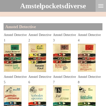
Amstelpocketsdiverse
Ga
direct
naar
de
Amstel Detective
hoofdinhoud
Amstel Detective
Amstel Detective
Amstel Detective
Amstel Detective
1
2
3
4
Amstel Detective
Amstel Detective
Amstel Detective
Amstel Detective
5
6
7
8