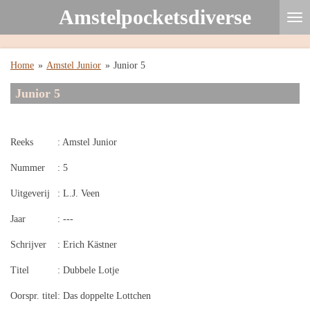
Amstelpocketsdiverse
Ga
direct
naar
de
Home
»
Amstel Junior
»
Junior 5
hoofdinhoud
Junior 5
Reeks
: Amstel Junior
Nummer
: 5
Uitgeverij
: L.J. Veen
Jaar
: ---
Schrijver
: Erich Kästner
Titel
: Dubbele Lotje
Oorspr. titel
: Das doppelte Lottchen