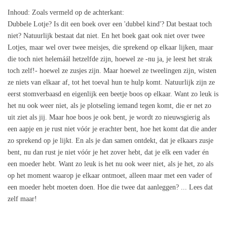
Inhoud
: Zoals vermeld op de achterkant:
Dubbele Lotje? Is dit een boek over een 'dubbel kind'? Dat bestaat toch
niet? Natuurlijk bestaat dat niet. En het boek gaat ook niet over twee
Lotjes, maar wel over twee meisjes, die sprekend op elkaar lijken, maar
die toch niet helemáál hetzelfde zijn, hoewel ze -nu ja, je leest het strak
toch zelf!- hoewel ze zusjes zijn. Maar hoewel ze tweelingen zijn, wisten
ze niets van elkaar af, tot het toeval hun te hulp komt. Natuurlijk zijn ze
eerst stomverbaasd en eigenlijk een beetje boos op elkaar. Want zo leuk is
het nu ook weer niet, als je plotseling iemand tegen komt, die er net zo
uit ziet als jij. Maar hoe boos je ook bent, je wordt zo nieuwsgierig als
een aapje en je rust niet vóór je erachter bent, hoe het komt dat die ander
zo sprekend op je lijkt. En als je dan samen ontdekt, dat je elkaars zusje
bent, nu dan rust je niet vóór je het zover hebt, dat je elk een vader én
een moeder hebt. Want zo leuk is het nu ook weer niet, als je het, zo als
op het moment waarop je elkaar ontmoet, alleen maar met een vader of
een moeder hebt moeten doen. Hoe die twee dat aanleggen? ... Lees dat
zelf maar!