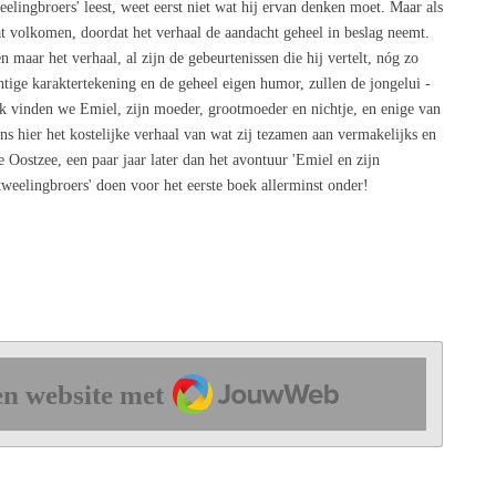
eelingbroers' leest, weet eerst niet wat hij ervan denken moet. Maar als
dat volkomen, doordat het verhaal de aandacht geheel in beslag neemt.
en maar het verhaal, al zijn de gebeurtenissen die hij vertelt, nóg zo
htige karaktertekening en de geheel eigen humor, zullen de jongelui -
oek vinden we Emiel, zijn moeder, grootmoeder en nichtje, en enige van
ons hier het kostelijke verhaal van wat zij tezamen aan vermakelijks en
 Oostzee, een paar jaar later dan het avontuur 'Emiel en zijn
 tweelingbroers' doen voor het eerste boek allerminst onder!
JouwWeb
n website met