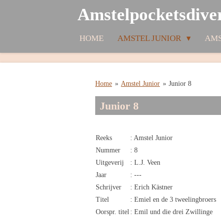
Amstelpocketsdive
Ga
direct
naar
HOME
AMSTEL JUNIOR
AMS
de
hoofdinhoud
Home
»
Amstel Junior
»
Junior 8
Junior 8
Reeks
: Amstel Junior
Nummer
: 8
Uitgeverij
: L.J. Veen
Jaar
: ---
Schrijver
: Erich Kästner
Titel
: Emiel en de 3 tweelingbroers
Oorspr. titel
: Emil und die drei Zwillinge