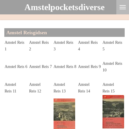
Amstelpocketsdiverse
Ga
direct
naar
de
Amstel Reisgidsen
hoofdinhoud
Amstel Reis
Amstel Reis
Amstel Reis
Amstel Reis
Amstel Reis
1
2
3
4
5
Amstel Reis
Amstel Reis 6
Amstel Reis 7
Amstel Reis 8
Amstel Reis 9
10
Amstel
Amstel
Amstel
Amstel
Amstel
Reis 11
Reis 12
Reis 13
Reis 14
Reis 15