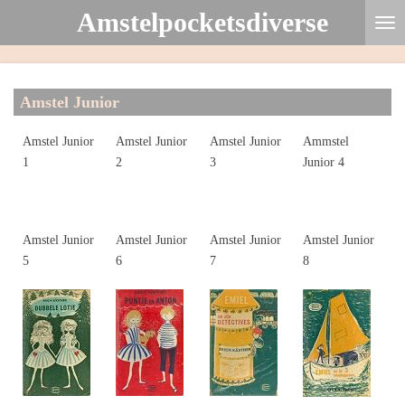
Amstelpocketsdiverse
Ga
direct
naar
de
Amstel Junior
hoofdinhoud
Amstel Junior
Amstel Junior
Amstel Junior
Ammstel
1
2
3
Junior 4
Amstel Junior
Amstel Junior
Amstel Junior
Amstel Junior
5
6
7
8