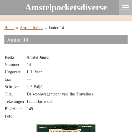
Amstelpocketsdiverse
Ga
direct
naar
de
Home
»
Amstel Junior
»
Junior 14
hoofdinhoud
Junior 14
Reeks
: Amstel Junior
Nummer
: 14
Uitgeverij
: L.J. Veen
Jaar
: ---
Schrijver
: J.P. Baljé
Titel
: De woonwagentocht van 'the Travellers'.
Tekeningen
: Hans Borrebach
Bladzijden
: 149
Foto
: